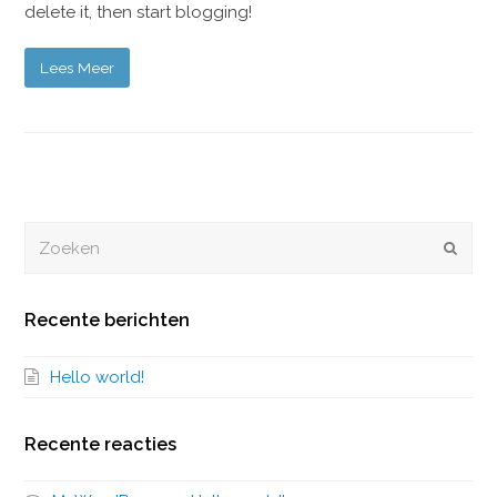
delete it, then start blogging!
Lees Meer
Zoeken
Verze
Recente berichten
Hello world!
Recente reacties